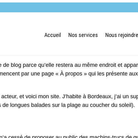
Accueil
Nos services
Nous rejoindr
e de blog parce qu’elle restera au même endroit et appara
encent par une page « À propos » qui les présente aux p
cteur, et voici mon site. J’habite à Bordeaux, j’ai un sup
rs de longues balades sur la plage au coucher du soleil).
n’a cessé de proposer au public des machins-trucs de qu