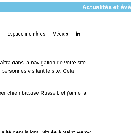
Actualités et évène
e
Espace membres
Médias
îtra dans la navigation de votre site
ersonnes visitant le site. Cela
er chien baptisé Russell, et j’aime la
alité depuis lors. Située à Saint-Remy-